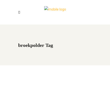
broekpolder Tag
Hoe zag de Vlaardingen
cultuurmens er uit?
by
Julian
Nieuws
3 maart 2024