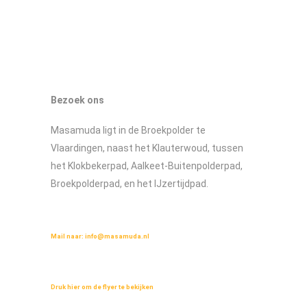
wereld bracht. Verder vliegen er kiekendieven
en sperwers boven...
Bezoek ons
Masamuda ligt in de Broekpolder te
Vlaardingen, naast het Klauterwoud, tussen
het Klokbekerpad, Aalkeet-Buitenpolderpad,
Broekpolderpad, en het IJzertijdpad.
Wilt u meer weten over Masamuda?
Mail naar:
info@masamuda.nl
Lees de flyer over masamuda
Druk hier om de flyer te bekijken