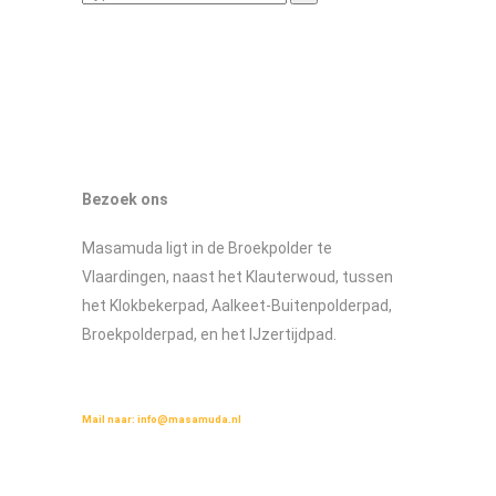
Bezoek ons
Masamuda ligt in de Broekpolder te
Vlaardingen, naast het Klauterwoud, tussen
het Klokbekerpad, Aalkeet-Buitenpolderpad,
Broekpolderpad, en het IJzertijdpad.
Wilt u meer weten over Masamuda?
Mail naar:
info@masamuda.nl
Lees de flyer over masamuda