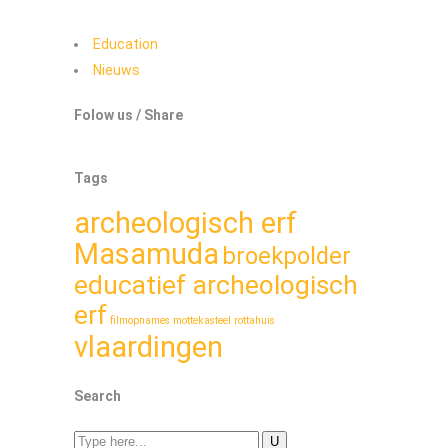
Education
Nieuws
Folow us / Share
Tags
archeologisch erf
Masamuda
broekpolder
educatief archeologisch
erf
filmopnames
mottekasteel
rottahuis
vlaardingen
Search