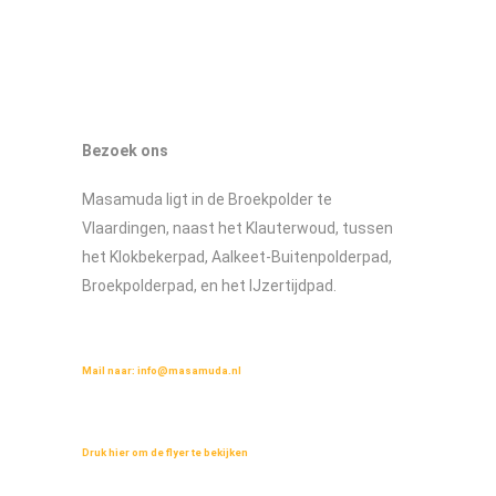
Bezoek ons
Masamuda ligt in de Broekpolder te
Vlaardingen, naast het Klauterwoud, tussen
het Klokbekerpad, Aalkeet-Buitenpolderpad,
Broekpolderpad, en het IJzertijdpad.
Wilt u meer weten over Masamuda?
Mail naar:
info@masamuda.nl
Lees de flyer over masamuda
Druk hier om de flyer te bekijken