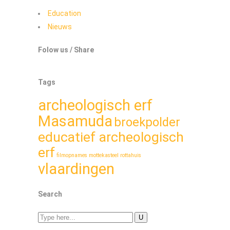
Education
Nieuws
Folow us / Share
Tags
archeologisch erf
Masamuda
broekpolder
educatief archeologisch
erf
filmopnames
mottekasteel
rottahuis
vlaardingen
Search